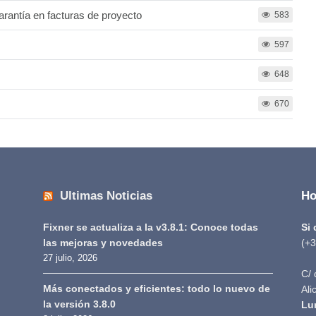
arantía en facturas de proyecto
583
597
648
670
Ultimas Noticias
Ho
Fixner se actualiza a la v3.8.1: Conoce todas
Si
las mejoras y novedades
(+3
27 julio, 2026
C/ 
Más conectados y eficientes: todo lo nuevo de
Ali
la versión 3.8.0
Lu