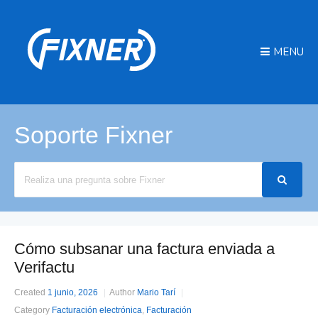
MENU
Soporte Fixner
Search
For
Cómo subsanar una factura enviada a
Verifactu
Created
1 junio, 2026
Author
Mario Tarí
Category
Facturación electrónica
,
Facturación