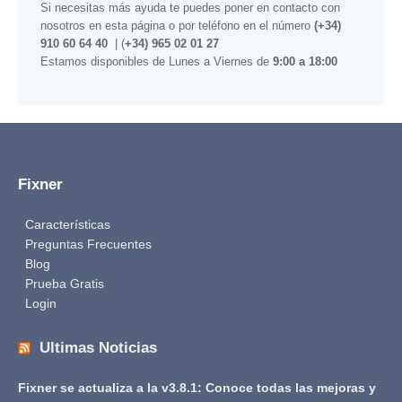
Si necesitas más ayuda te puedes poner en contacto con
nosotros
en esta página
o por teléfono en el número
(+34)
910 60 64 40
| (
+34) 965 02 01 27
Estamos disponibles de Lunes a Viernes de
9:00 a 18:00
Fixner
Características
Preguntas Frecuentes
Blog
Prueba Gratis
Login
Ultimas Noticias
Fixner se actualiza a la v3.8.1: Conoce todas las mejoras y