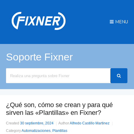
MENU
Soporte Fixner
Search
For
¿Qué son, cómo se crean y para qué
sirven las «Plantillas» en Fixner?
Created
30 septiembre, 2024
Author
Alfredo Castillo Martinez
Category
Automatizaciones
,
Plantillas