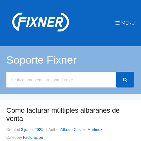
MENU
Soporte Fixner
Search
For
Como facturar múltiples albaranes de
venta
Created
3 junio, 2025
Author
Alfredo Castillo Martinez
Category
Facturación