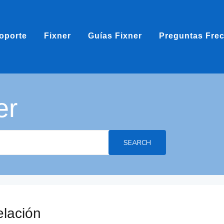
oporte
Fixner
Guías Fixner
Preguntas Fre
er
SEARCH
elación