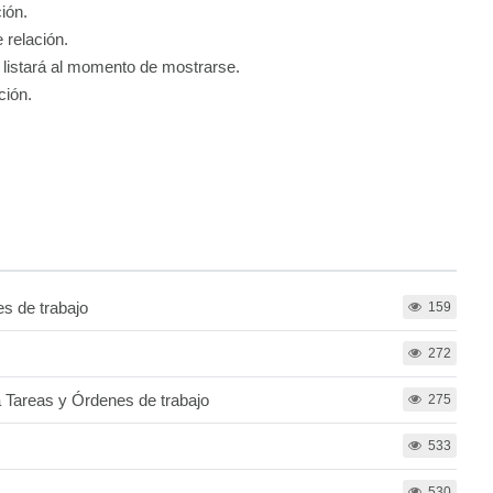
ción.
 relación.
e listará al momento de mostrarse.
ción.
s de trabajo
159
272
 Tareas y Órdenes de trabajo
275
533
530