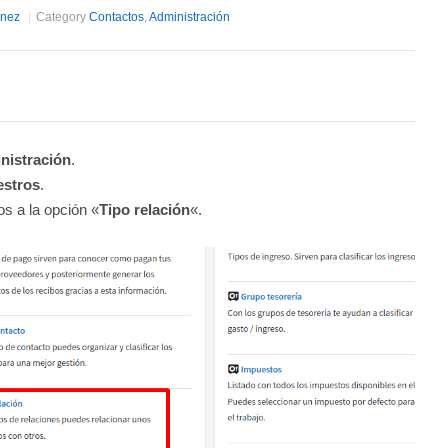
inez
Category
Contactos
,
Administración
nistración
.
estros
.
s a la opción «
Tipo relación
«.