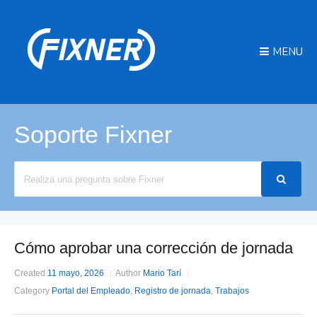
MENU
Soporte Fixner
Search
For
Cómo aprobar una corrección de jornada
Created
11 mayo, 2026
Author
Mario Tarí
Category
Portal del Empleado
,
Registro de jornada
,
Trabajos