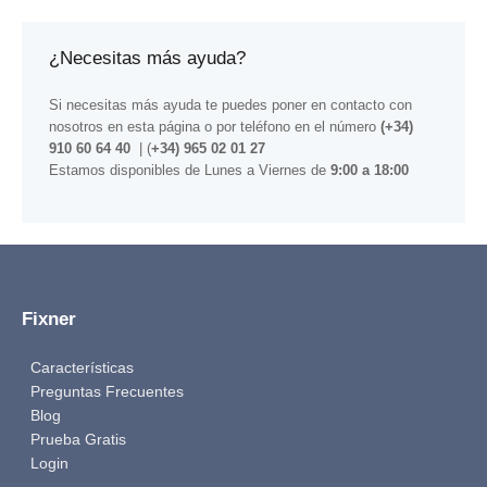
¿Necesitas más ayuda?
Si necesitas más ayuda te puedes poner en contacto con
nosotros
en esta página
o por teléfono en el número
(+34)
910 60 64 40
| (
+34) 965 02 01 27
Estamos disponibles de Lunes a Viernes de
9:00 a 18:00
Fixner
Características
Preguntas Frecuentes
Blog
Prueba Gratis
Login