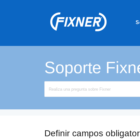
S
Soporte Fixn
Search
For
Definir campos obligator