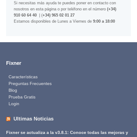
Si necesitas más ayuda te puedes poner en contacto con
nosotros
en esta página
o por teléfono en el número
(+34)
910 60 64 40
| (
+34) 965 02 01 27
Estamos disponibles de Lunes a Viernes de
9:00 a 18:00
Fixner
Características
Preguntas Frecuentes
Blog
Prueba Gratis
Login
Ultimas Noticias
Fixner se actualiza a la v3.8.1: Conoce todas las mejoras y