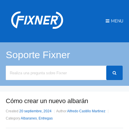
MENU
Soporte Fixner
Search
For
Cómo crear un nuevo albarán
Created
20 septiembre, 2024
Author
Alfredo Castillo Martinez
Category
Albaranes
,
Entregas