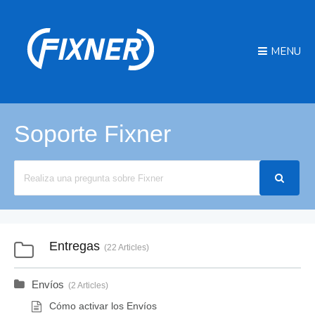
MENU
Soporte Fixner
Search
For
Entregas
22 Articles
Envíos
2 Articles
Cómo activar los Envíos