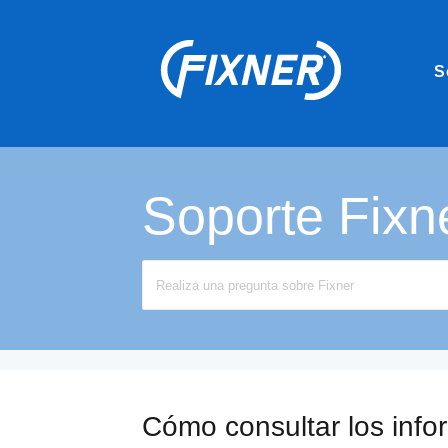
S
Soporte Fixn
Search
For
Cómo consultar los info