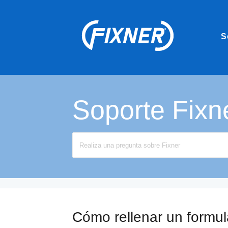
S
Soporte Fixn
Search
For
Cómo rellenar un formul