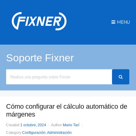
MENU
Soporte Fixner
Search
For
Cómo configurar el cálculo automático de
márgenes
Created
1 octubre, 2024
Author
Mario Tarí
Category
Configuración
,
Administración