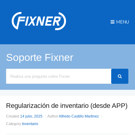
MENU
Soporte Fixner
Search
For
Regularización de inventario (desde APP)
Created
14 julio, 2025
Author
Alfredo Castillo Martinez
Category
Inventario