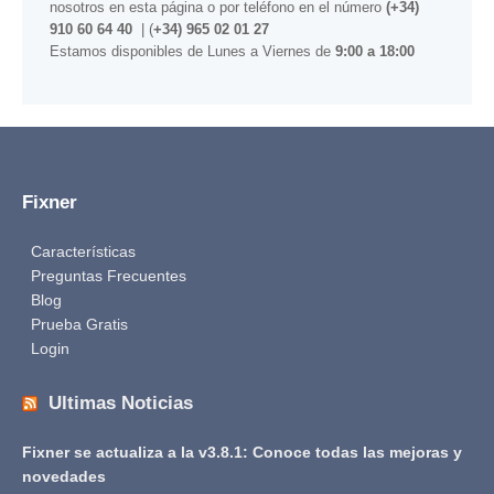
nosotros
en esta página
o por teléfono en el número
(+34)
910 60 64 40
| (
+34) 965 02 01 27
Estamos disponibles de Lunes a Viernes de
9:00 a 18:00
Fixner
Características
Preguntas Frecuentes
Blog
Prueba Gratis
Login
Ultimas Noticias
Fixner se actualiza a la v3.8.1: Conoce todas las mejoras y
novedades