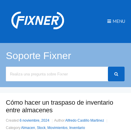
MENU
Soporte Fixner
Search
For
Cómo hacer un traspaso de inventario
entre almacenes
Created
6 noviembre, 2024
Author
Alfredo Castillo Martinez
Category
Almacen
,
Stock
,
Movimientos
,
Inventario