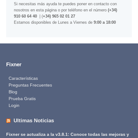
Si necesitas más ayuda te puedes poner en contacto con
nosotros
en esta página
o por teléfono en el número
(+34)
910 60 64 40
| (
+34) 965 02 01 27
Estamos disponibles de Lunes a Viernes de
9:00 a 18:00
Fixner
Características
Preguntas Frecuentes
Blog
Prueba Gratis
Login
Ultimas Noticias
Fixner se actualiza a la v3.8.1: Conoce todas las mejoras y