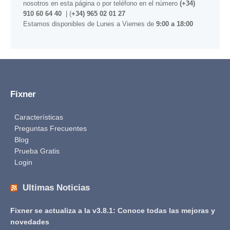
nosotros
en esta página
o por teléfono en el número
(+34)
910 60 64 40
| (
+34) 965 02 01 27
Estamos disponibles de Lunes a Viernes de
9:00 a 18:00
Fixner
Características
Preguntas Frecuentes
Blog
Prueba Gratis
Login
Ultimas Noticias
Fixner se actualiza a la v3.8.1: Conoce todas las mejoras y
novedades